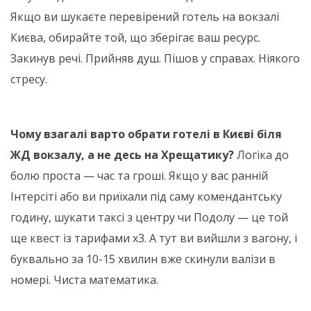
Якщо ви шукаєте перевірений готель на вокзалі
Києва, обирайте той, що зберігає ваш ресурс.
Закинув речі. Прийняв душ. Пішов у справах. Ніякого
стресу.
Чому взагалі варто обрати готелі в Києві біля
ЖД вокзалу, а не десь на Хрещатику?
Логіка до
болю проста — час та гроші. Якщо у вас ранній
Інтерсіті або ви приїхали під саму комендантську
годину, шукати таксі з центру чи Подолу — це той
ще квест із тарифами х3. А тут ви вийшли з вагону, і
буквально за 10-15 хвилин вже скинули валізи в
номері. Чиста математика.