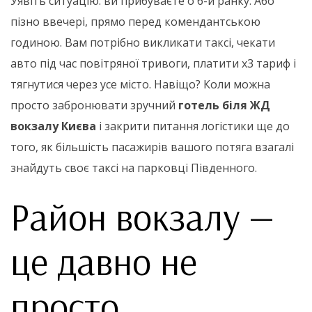
Уявіть ситуацію: ви прибуваєте о 6-й ранку. Або
пізно ввечері, прямо перед комендантською
годиною. Вам потрібно викликати таксі, чекати
авто під час повітряної тривоги, платити х3 тариф і
тягнутися через усе місто. Навіщо? Коли можна
просто забронювати зручний
готель біля ЖД
вокзалу Києва
і закрити питання логістики ще до
того, як більшість пасажирів вашого потяга взагалі
знайдуть своє таксі на парковці Південного.
Район вокзалу —
це давно не
просто